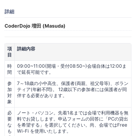
詳細
CoderDojo 増田 (Masuda)
項
詳細内容
目
時
09:00~11:00(開場・受付08:50~)会場自体は12:00ま
間
で延長可能です。
参
7～18歳の小中高生、保護者(両親、祖父母等)、ボラン
加
ティア(年齢不問)。 12歳以下の参加者には保護者が同
対
伴する必要があります。
象
必
ノート・パソコン。先着1名までは会場で利用機器を無
要
料でお貸しします。申込フォームの回答に「PCの貸出
な
を希望する」を選択してください。尚、会場ではFree
も
Wi-Fi を使用いたします。