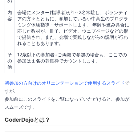
の
内
会場にメンター(指導者)が1～2名常駐し、ボランティ
容
アの方々とともに、参加している小中高生のプログラ
ミング体験指導・サポートします。 年齢や進み具合に
応じた教材が、冊子、ビデオ、ウェブページなどの形
で提供され、また、会場で実践しながらの説明が行わ
れることもあります。
そ
12歳以下の参加者+ご両親で参加の場合も、ここでの
の
参加は１名の募集枠でカウントします。
他
初参加の方向けのオリエンテーションで使用するスライド
で
すが、
参加前にこのスライドをご覧になっていただけると、参加が
スムーズです。
CoderDojoとは？